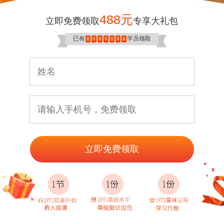
488元
立即免费领取
专享大礼包
已有
学员领取
8
0
8
0
0
9
9