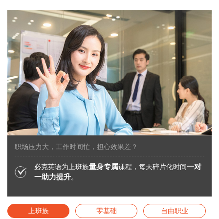
职场压力大，工作时间忙，担心效果差？
量身专属
一对
必克英语为上班族
课程，每天碎片化时间
一助力提升
。
上班族
零基础
自由职业