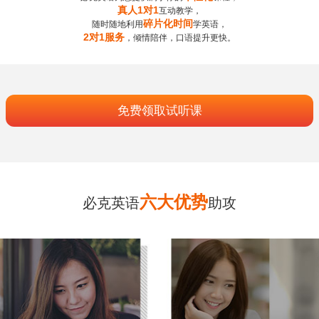
真人1对1
互动教学，
碎片化时间
随时随地利用
学英语，
2对1服务
，倾情陪伴，口语提升更快。
免费领取试听课
六大优势
必克英语
助攻