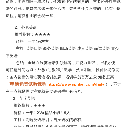
俞啊，周思成啊一堆名师，价格有便宜的有贵的，主要还是打中低
端的路线，要是去考试应试什么的，去学学还是不错的，也有小班
课程，这块相比较会弱一些。
2、必克英语
推荐指数：★★★★
价格：一年1w左右
主打: 英语口语 商务英语 职场英语 成人英语 面试英语 青少
年英语
总结：全球在线英语培训领航者，师资力量强，上课方便，
可任意时间地点；外教+助教2对1教学，效果明显，性价比特别高
；国内创新的电话英语培训品牌，培训学员百万之众 知名度高
（
申请免费试听课程
https://www.spiiker.com/daily
），不过
有一点就是需要注意就是要确保手机有信号。
3、英孚英语
推荐指数：★★★
价格：一年2-3W(精品小班4-6人)
主打：高端英语培训，自身研发的教材。
总结：英孚是培训机构里的老招牌了，师资和教学质量总体是