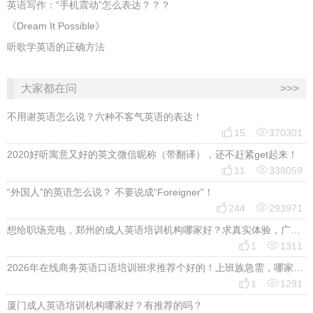
英语写作：“手机震动”怎么表达？？？
《Dream It Possible》
听歌学英语的正确方法
大家都在问
>>>
不用谢英语怎么说？六种不客气英语的表达！


15
370301
2020好听寓意又好的英文微信昵称（带翻译），还不赶紧get起来！


11
338059
“外国人”的英语怎么说？ 不要说成“Foreigner”！


244
293971
想给职场充电，郑州的成人英语培训机构哪家好？求真实体验，广告勿扰，感谢！


1
1311
2026年在线商务英语口语培训班求推荐个好的！上班族急需，哪家好？


1
1291
厦门成人英语培训机构哪家好？有推荐的吗？