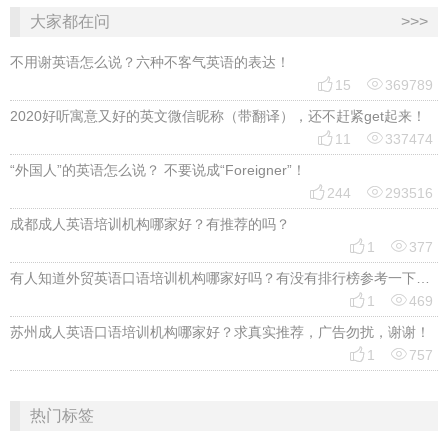
大家都在问
>>>
不用谢英语怎么说？六种不客气英语的表达！


15
369789
2020好听寓意又好的英文微信昵称（带翻译），还不赶紧get起来！


11
337474
“外国人”的英语怎么说？ 不要说成“Foreigner”！


244
293516
成都成人英语培训机构哪家好？有推荐的吗？


1
377
有人知道外贸英语口语培训机构哪家好吗？有没有排行榜参考一下？最好说下费用


1
469
苏州成人英语口语培训机构哪家好？求真实推荐，广告勿扰，谢谢！


1
757
热门标签