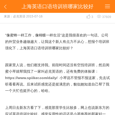
上海英语口语培训班哪家比较好


上海英语口语培训班哪家比较好


来源：必克英语
2015-07-16
3
37609
“像蜜蜂一样工作，像蝴蝶一样生活“这是我很喜欢的一句话。公司
的外贸业务越做越大，让我这个新人有点力不从心，想报个培训班
强化下，上海英语口语培训班哪家比较好？
跟家里人说，他们都支持我。前段时间还没有空找培训班，然后闺
蜜小琴就帮我找了一家叫必克英语的，还有免费的体验课：
https://www.spiiker.com/daily/
小琴说不管报不报这家，先去试
听看看再说。后来试听感觉还是挺满意的，貌似她知道自己帮了我
一个大忙也挺开心的，哈哈。
上周日去新东方看了下，感觉那里学生比较多，网上也说新东方的
应试英语培训比较好。感觉实用性的话还是小琴推荐的那家好一