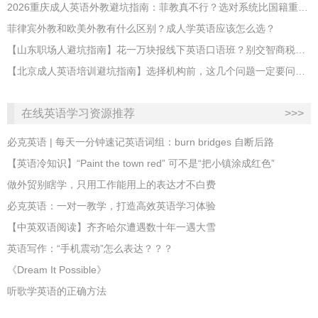
2026重庆成人英语外教避坑指南：菲教真不行？选对系统比国籍重要100倍！
菲律宾外教和欧美外教有什么区别？成人学英语应该怎么选？
【山东职场人避坑指南】花一万块报线下英语口语班？别交智商税了！
【北京成人英语培训避坑指南】选择机构前，这几个问题一定要问清楚
在线英语学习资源推荐
>>>
​必克英语 | 每天一分钟速记英语词组：burn bridges 自断后路
​【英语冷知识】“Paint the town red” 可不是“把小镇涂成红色”
做外贸别瞎学，只用工作能用上的表达才不白费
必克英语：一对一教学，打造高效英语学习体验
【中英双语阅读】齐齐哈尔遭遇数十年一遇大雪
英语写作：“手机震动”怎么表达？？？
《Dream It Possible》
听歌学英语的正确方法