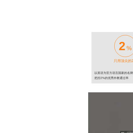
2
%
只用顶尖的
以英语为官方语言国家的名
把控2%的优秀外教通过率