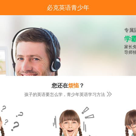
必克英语青少年
专属
学
家长
导师
您还在
烦恼
？

孩子的英语要怎么学，青少年英语学习方法