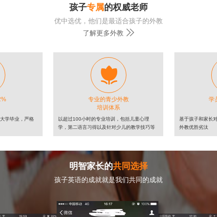
孩子
专属
的权威老师
优中选优，他们是最适合孩子的外教

了解更多外教

2%
专业的青少外教
学
培训体系
牌大学毕业，严格
以超过100小时的专业培训，包括儿童心理
基于孩子和家长
学，第二语言习得以及针对少儿的教学技巧等
外教优胜劣汰
明智家长的
共同选择
孩子英语的成就就是我们共同的成就