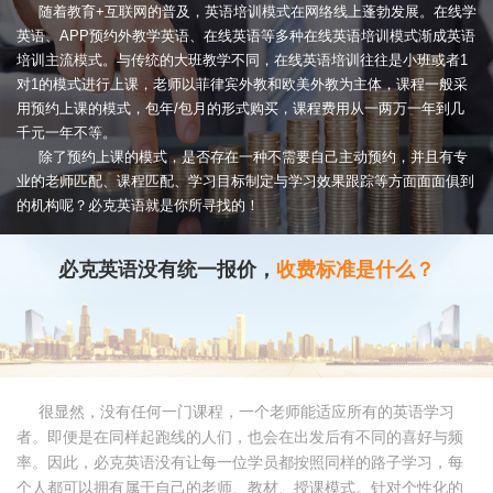
随着教育+互联网的普及，英语培训模式在网络线上蓬勃发展。在线学
英语、APP预约外教学英语、在线英语等多种在线英语培训模式渐成英语
培训主流模式。与传统的大班教学不同，在线英语培训往往是小班或者1
对1的模式进行上课，老师以菲律宾外教和欧美外教为主体，课程一般采
用预约上课的模式，包年/包月的形式购买，课程费用从一两万一年到几
千元一年不等。
除了预约上课的模式，是否存在一种不需要自己主动预约，并且有专
业的老师匹配、课程匹配、学习目标制定与学习效果跟踪等方面面面俱到
的机构呢？必克英语就是你所寻找的！
必克英语没有统一报价，
收费标准是什么？
很显然，没有任何一门课程，一个老师能适应所有的英语学习
者。即便是在同样起跑线的人们，也会在出发后有不同的喜好与频
率。因此，必克英语没有让每一位学员都按照同样的路子学习，每
个人都可以拥有属于自己的老师、教材、授课模式。针对个性化的