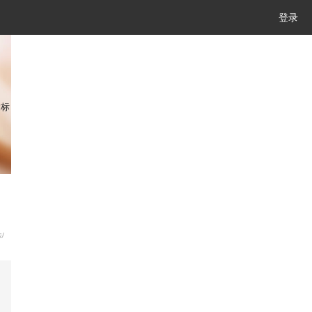
登录
达标
/