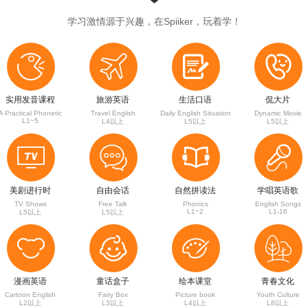
学习激情源于兴趣，在Spiiker，玩着学！




实用发音课程
旅游英语
生活口语
侃大片
A Practical Phonetic
Travel English
Daily English Situation
Dynamic Movie
L1~5
L4以上
L5以上
L5以上




美剧进行时
自由会话
自然拼读法
学唱英语歌
TV Shows
Free Talk
Phonics
English Songs
L1~2
L1-16
L5以上
L5以上




漫画英语
童话盒子
绘本课堂
青春文化
Cartoon English
Fairy Box
Picture book
Youth Culture
L2以上
L3以上
L4以上
L8以上