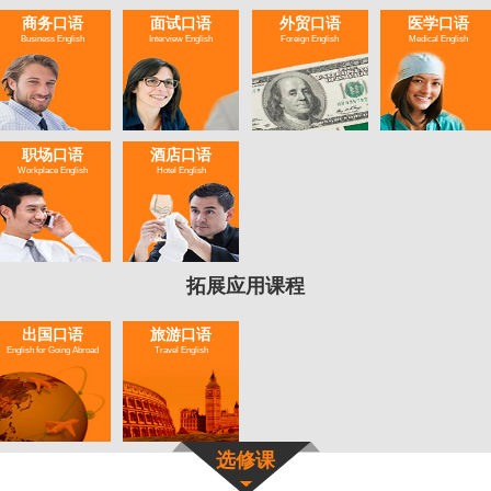
商务口语
面试口语
外贸口语
医学口语
Business English
Interview English
Foreign English
Medical English
职场口语
酒店口语
Workplace English
Hotel English
拓展应用课程
出国口语
旅游口语
English for Going Abroad
Travel English
选修课