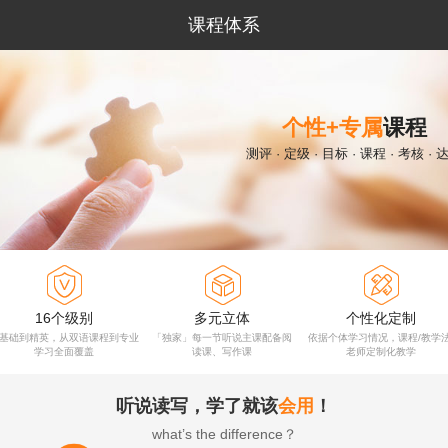
课程体系
个性+专属
课程
测评 · 定级 · 目标 · 课程 · 考核 · 



16个级别
多元立体
个性化定制
基础到精英，从双语课程到专业
「独家」每一节听说主课配备阅
依据个体学习情况，课程/教学法
学习全面覆盖
读课、写作课
老师定制化教学
听说读写，学了就该
会用
！
what’s the difference？