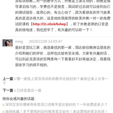
加双语助教二对一的教学方式，外教是上课互动的，助教是辅
导课后练习的，学费也不是很贵，我试听过后就可以收到自己
的测试报告，挺用心的。有点心动了，因为看朋友的学习效果
真的是进步很大的，这是他给我推荐的欧美外教一对一的免费
试听课程【
http://1t.click/bdwp
】，听了外教老师的口音是
真的很地道，我也想学了，有兴趣的可以听一下！
ming
2019/11/28 14:03:47
最好是货比三家，挑选最优的那一家，我比较信赖身边朋友的
介绍和她们的评价，这样也比较有安全感。大家有兴趣的话，
可以到必克英语的官网查询一下看看好不好再做决定，我看我
朋友学习的很不错的。
上一篇：
哪一家线上英语培训机构教学比较好的？麻烦过来人分享一
下
下一篇：
已经是最后一篇
猜你会感兴趣的话题:
深圳宝安区哪家商务英语口语教学是比较好的？一年收费是多少？
值得收藏！关于爱情的50句唯美英文短句！表达爱情的英文短语！