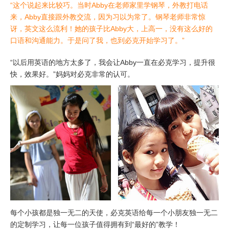
“这个说起来比较巧。当时Abby在老师家里学钢琴，外教打电话
来，Abby直接跟外教交流，因为习以为常了。钢琴老师非常惊
讶，英文这么流利！她的孩子比Abby大，上高一，没有这么好的
口语和沟通能力。于是问了我，也到必克开始学习了。”
“以后用英语的地方太多了，我会让Abby一直在必克学习，提升很
快，效果好。”妈妈对必克非常的认可。
每个小孩都是独一无二的天使，必克英语给每一个小朋友独一无二
的定制学习，让每一位孩子值得拥有到“最好的”教学！