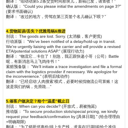
翻译： “咱动动第5.2条交货时间那块儿，新稿已发，请查收！”
确认版： "Could you please initial the amendments on page 3?"
(要求书面确认)
翻译： “改过的地方，劳驾在第三页签个名儿确认下呗？”
4.货物延误/丢失？优雅甩锅&推进
别说： The goods are lost. Sorry. (太消极，客户更慌)
行动派版： "We've been notified of a delay/hold-up in transit.
We're urgently liaising with the carrier and will provide a revised
ETA/potential solutions ASAP." (展现行动力)
翻译： “物流它…卡住了！别急，我正跟快递小哥（公司）Battle
呢，有新消息马上飞鸽传书！”
索赔预备版： "We'll initiate a trace investigation and file a formal
claim with the logistics provider if necessary. We apologize for
the inconvenience." (表明后续动作)
翻译： “已经启动‘人肉搜索’模式，必要时候找物流公司算账！这
波是我们的锅，先滑跪…”
5.催客户做决定？给个“温柔”截止日
别说： When can you decide? (开放式，易被拖延)
推动版： "To secure production slots/special pricing, we kindly
request your feedback/confirmation by [具体日期]." (给合理理由
+明确期限)
翻译： “为了锁死优惠价/排上生产线，求亲在[日期]前给个准信