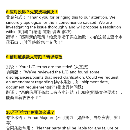
8.应对投诉？先安抚再解决！
黄金句式： "Thank you for bringing this to our attention. We
sincerely apologize for the inconvenience caused. We are
investigating the issue thoroughly and will propose a resolution
within [时间]." (感谢-道歉-调查-解决)
翻译： “感谢亲的鞭策！给您添堵了实在抱歉！小的这就去查个水
落石出，[时间]内给您个交代！”
9.信用证条款太苛刻？请求修改
别说： Your L/C terms are too strict! (太直接)
协商版： "We've reviewed the L/C and found some
discrepancies/points that need clarification. Could we request
an amendment regarding [具体条款，如: shipment date,
document requirements]?" (指出具体问题)
翻译： “亲的信用证条款…有点小纠结（比如交货期/文件要求），
能商量着改改不？”“
10.不可抗力”免责怎么说？
专业术语： Force Majeure (不可抗力 - 如战争、自然灾害、罢工
等)
合同条款常用： "Neither party shall be liable for any failure or