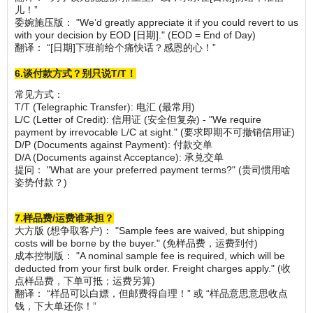
儿！”
委婉施压版： "We’d greatly appreciate it if you could revert to us
with your decision by EOD [日期]." (EOD = End of Day)
翻译： “[日期]下班前给个痛快话？感恩的心！”
6.谈付款方式？别只说T/T！
常见方式：
T/T (Telegraphic Transfer): 电汇 (最常用)
L/C (Letter of Credit): 信用证 (安全但复杂) - "We require
payment by irrevocable L/C at sight." (要求即期不可撤销信用证)
D/P (Documents against Payment): 付款交单
D/A (Documents against Acceptance): 承兑交单
提问： "What are your preferred payment terms?" (贵司惯用啥
姿势付款？)
7.样品费/运费谁承担？
大方版 (想争取客户)： "Sample fees are waived, but shipping
costs will be borne by the buyer." (免样品费，运费到付)
成本控制版： "A nominal sample fee is required, which will be
deducted from your first bulk order. Freight charges apply." (收
点样品费，下单可抵；运费另算)
翻译： “样品可以白嫖，但邮费得自理！” 或 “样品意思意思收点
钱，下大单还你！”