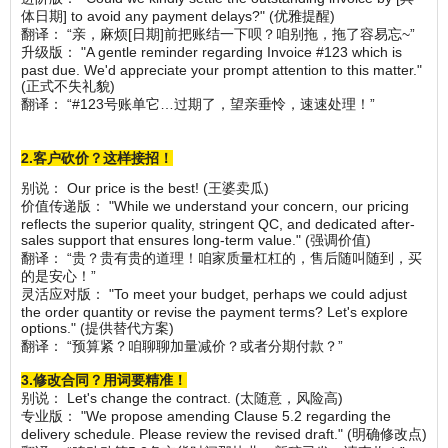
体日期] to avoid any payment delays?" (优雅提醒)
翻译： “亲，麻烦[日期]前把账结一下呗？咱别拖，拖了容易忘~”
升级版： "A gentle reminder regarding Invoice #123 which is
past due. We'd appreciate your prompt attention to this matter."
(正式不失礼貌)
翻译： “#123号账单它…过期了，望亲垂怜，速速处理！”
2.客户砍价？这样接招！
别说： Our price is the best! (王婆卖瓜)
价值传递版： "While we understand your concern, our pricing
reflects the superior quality, stringent QC, and dedicated after-
sales support that ensures long-term value." (强调价值)
翻译： “贵？贵有贵的道理！咱家质量杠杠的，售后随叫随到，买
的是安心！”
灵活应对版： "To meet your budget, perhaps we could adjust
the order quantity or revise the payment terms? Let's explore
options." (提供替代方案)
翻译： “预算紧？咱聊聊加量减价？或者分期付款？”
3.修改合同？用词要精准！
别说： Let's change the contract. (太随意，风险高)
专业版： "We propose amending Clause 5.2 regarding the
delivery schedule. Please review the revised draft." (明确修改点)