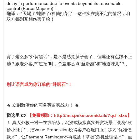
delay in performance due to events beyond its reasonable
control (Force Majeure)."
翻译： “天塌了/地陷了/神仙打架了…这种实在搞不定的情况，咱
双方都别互相伤害了哈！
背了这么多“外贸黑话”，是不是感觉脑子会了，但嘴还有点跟不上
趟？跟老外客户“过招”时，总差那么点“丝滑感”和“地道味儿”？、
别让语言成为你订单的“绊脚石”！
🔥 立刻激活你的商务英语实战力！ 🔥
戳这里 👉
【免费领取：
http://m.spiiker.com/daili/?qd=xlxx
】
！ 真人外教一对一在线陪练，沉浸式模拟真实外贸场景：化身“砍
价小能手”，把Value Proposition说得客户心服口服！练习“优雅催
款术”，让Payment Reminder不再尴尬！掌握“危机处理话术”，面