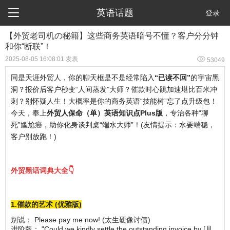

英语话题
登录
【外贸老司机の秘籍】这些商务英语暗号不懂？客户分分钟
和你“断联”！

2025-08-05 16:08:01 发表
53049
同是天涯外贸人，你的聊天框是不是经常陷入
“已读不回”
的宇宙黑
洞？报价后客户秒变“人间蒸发”大师？催款时心跳加速堪比百米冲
刺？别怀疑人生！大概率是你的商务英语“技能树”忘了点升级包！
今天，奉上
外贸人保命（单）英语知识点Plus版
，专治各种“聊
死”尴尬癌，助你化身谈判桌“端水大师”！(友情提示：水要端稳，
客户别放跑！)
外贸黑话词典大全👇
1.催款的艺术 (优雅版)
别说： Please pay me now! (太生硬像讨债)
进阶版： "Could we kindly settle the outstanding invoice by [具