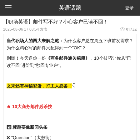

英语话题
登录
【职场英语】邮件写不好？小心客户已读不回！

2025-08-06 17:08:54 发表
51344
当代职场人的两大未解之谜：
为什么客户总在周五下班前发需求？
为什么精心写的邮件只配得到一个"OK"？
别慌！今天送你一份
《商务邮件通关秘籍》
，10个技巧让你从"已
读不回"进阶到"秒回专业户"。
文末还有神秘彩蛋，打工人必备！
👇
🔥 10大商务邮件必杀技
1️⃣ 标题要像新闻头条
❌ "Question"（太敷衍）