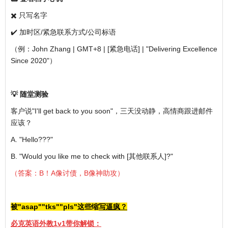
✖️ 只写名字
✔️ 加时区/紧急联系方式/公司标语
（例：John Zhang | GMT+8 | [紧急电话] | "Delivering Excellence
Since 2020"）
💡 随堂测验
客户说"I'll get back to you soon"，三天没动静，高情商跟进邮件
应该？
A. "Hello???"
B. "Would you like me to check with [其他联系人]?"
（答案：B！A像讨债，B像神助攻）
被"asap""tks""pls"这些缩
写逼疯？
必克英语外教1v1带你解锁：