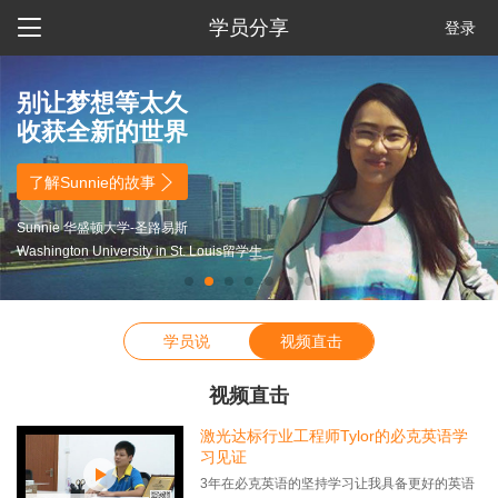

学员分享
登录
别让梦想等太久
收获全新的世界

了解Sunnie的故事
Sunnie 华盛顿大学-圣路易斯
Washington University in St. Louis留学生
学员说
视频直击
视频直击
激光达标行业工程师Tylor的必克英语学
习见证
3年在必克英语的坚持学习让我具备更好的英语