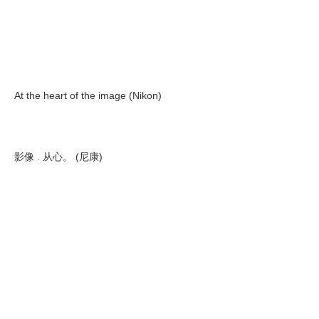
At the heart of the image (Nikon)
影像 . 从心。 (尼康)