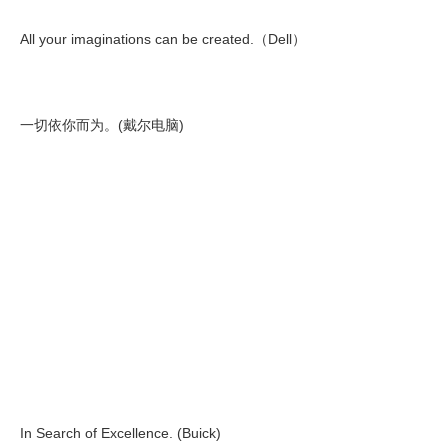
All your imaginations can be created.（Dell）
一切依你而为。(戴尔电脑)
In Search of Excellence. (Buick)