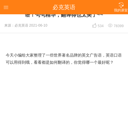

必克英语
【英语冷知识】必须收藏：世界著名的英语广告

我的课室
语！句句精华，翻译得也太美了~~


来源：必克英语
2021-06-10
534
78399
今天小编给大家整理了一些世界著名品牌的英文广告语，英语口语
可以用得到哦，看看都是如何翻译的，你觉得哪一个最好呢？