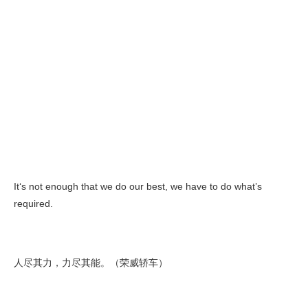
It‘s not enough that we do our best, we have to do what’s
required.
人尽其力，力尽其能。（荣威轿车）