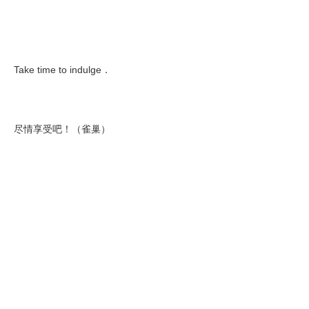
Take time to indulge．
尽情享受吧！（雀巢）