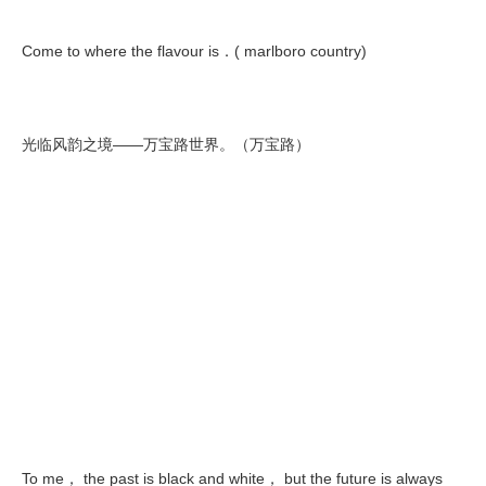
Come to where the flavour is．( marlboro country)
光临风韵之境——万宝路世界。（万宝路）
To me， the past is black and white， but the future is always