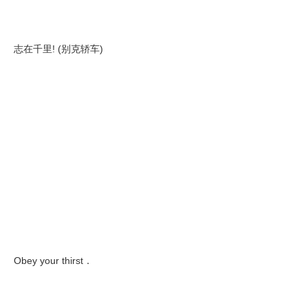
志在千里! (别克轿车)
Obey your thirst．