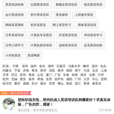
英语培训机构
出国英语培训
新概念英语培训
电话英语培训
会计英语培训
初中英语培训
英语辅导
上班族学英语
网络英语课程
初升高英语
网上英语学习
商务英语培训
日常英语培训
计算机专业英语
外贸英语培训
考试英语学习
日常口语学习
计算机英语培训
远程英语培训
必克英语价格
小升初英语
英语网课
区域：
不限
深圳
福州
焦作
湖州
石家庄
乌鲁木齐
郴州
温州
包头
内蒙古
宁波
济南
青岛
郑州
沈阳
泰州
南阳
南宁
大连
北京
上海
天津
武汉
苏州
珠海
山东
厦门
广东
长春
桂林
南京
合肥
兰州
杭州
无锡
西安
泉州
孝感
东营
葫芦岛
咸阳
广州
大庆
中山
昆明
哈尔滨
重庆
成都
长沙
烟台
东莞
佛山
南昌
浙江
香港
秦皇岛
话题：成人英语培训
想给职场充电，郑州的成人英语培训机构哪家好？求真实体
验，广告勿扰，感谢！
最后回复：推开黑夜朝着阳光
13小时前