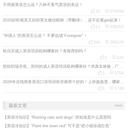
不用谢英语怎么说？六种不客气英语的表达！


15
370434
2020好听寓意又好的英文微信昵称（带翻译），还不赶紧get起来！


11
338253
“外国人”的英语怎么说？ 不要说成“Foreigner”！


244
294124
哈尔滨成人英语培训机构哪家好？有推荐的吗？


1
125
想给职场充电，郑州的成人英语培训机构哪家好？求真实体验，广告勿扰，感谢！


1
1754
2026年在线商务英语口语培训班求推荐个好的！上班族急需，哪家好？


1
1748
最新文章
>>>
​【英语冷知识】“Raining cats and dogs” 你知道是什么意思吗
​【英语冷知识】“Paint the town red” 可不是“把小镇涂成红色”