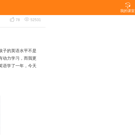

享
我的课室


78
52531
孩子的英语水平不是
有动力学习，而我更
英语学了一年，今天