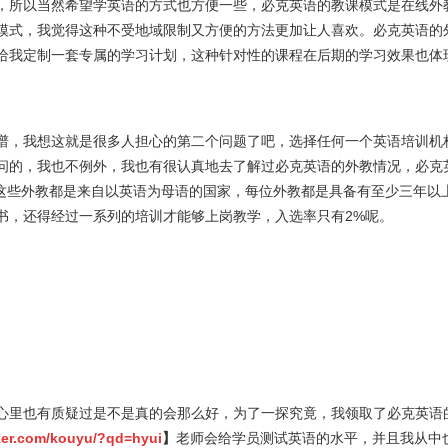
，所以当然希望学英语的方式也方便一些，必克英语的教课模式是在线外
模式，我觉得这种不受地域限制又方便的方法更加让人喜欢。必克英语的
给我定制一套专属的学习计划，这种针对性的课程在后期的学习效果也体
谱，我想这就是很多人担心的第二个问题了吧，选择任何一个英语培训机
问的，我也不例外，我也有很认真地去了解过必克英语的外教情况，必克
教，这些外教都是来自以英语为母语的国家，每位外教都是具备有至少三年以
书，还得经过一系列的培训才能够上岗教学，入选率只有2%呢。
心里也有质疑过是不是真的会那么好，为了一探究竟，我领取了必克英语
iker.com/kouyu/?qd=hyui
】
老师会给学员测试英语的水平，并且我从中