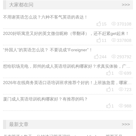
大家都在问
>>>
不用谢英语怎么说？六种不客气英语的表达！


15
370108
2020好听寓意又好的英文微信昵称（带翻译），还不赶紧get起来！


11
337808
“外国人”的英语怎么说？ 不要说成“Foreigner”！


244
293792
想给职场充电，郑州的成人英语培训机构哪家好？求真实体验，广告勿扰，感谢！


1
699
2026年在线商务英语口语培训班求推荐个好的！上班族急需，哪家好？


1
723
厦门成人英语培训机构哪家好？有推荐的吗？


1
988
最新文章
>>>