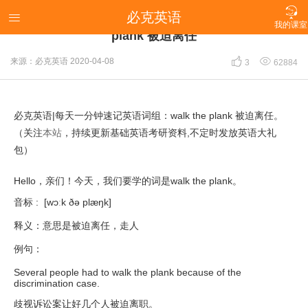

必克英语
必克英语|每天一分钟速记英语词组：walk the

我的课室
plank 被迫离任


来源：必克英语
2020-04-08
3
62884
必克英语|每天一分钟速记英语词组：walk the plank 被迫离任。
（关注
本站
，持续更新基础英语考研资料,不定时发放英语大礼
包）
Hello，亲们！今天，我们要学的词是walk the plank。
音标 : [wɔːk ðə plæŋk]
释义：意思是被迫离任，走人
例句：
Several people had to walk the plank because of the
discrimination case.
歧视诉讼案让好几个人被迫离职。