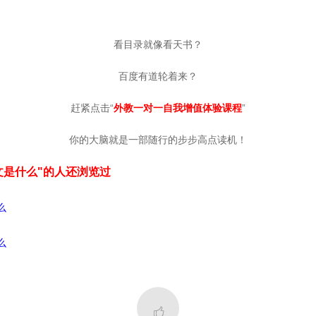
看目录就像看天书？
百度有道轮着来？
赶紧点击“
外教一对一自我增值体验课程
”
你的大脑就是一部随行的步步高点读机！
文是什么"的人还浏览过
么
么
