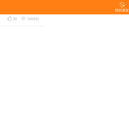

我的课室


38
166542