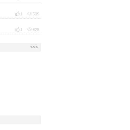


1
539


1
628
>>>