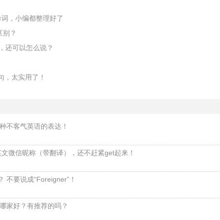
语单词，小编都整理好了
么区别？
and，还可以怎么说？
0句，太实用了！
种不客气英语的表达！
英文微信昵称（带翻译），还不赶紧get起来！
不要说成“Foreigner”！
哪家好？有推荐的吗？