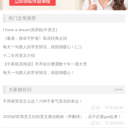
热门文章推荐
I have a dream演讲稿(中英文)
《毒液：致命守护者》双语经典台词
每天一句撩人的早安情话，很甜很暖心！(二)
十二生肖英文介绍
【中英双语阅读】齐齐哈尔遭遇数十年一遇大雪
每天一句撩人的早安情话，很甜很暖心！
大家都在问
>>>
不用谢英语怎么说？六种不客气英语的表达！


15
370245
2020好听寓意又好的英文微信昵称（带翻译），还不赶紧get起来！


11
337993