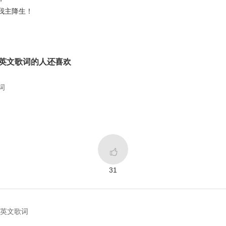
我主降生！
ght中英文歌词的人还喜欢
歌词

31
s中英文歌词