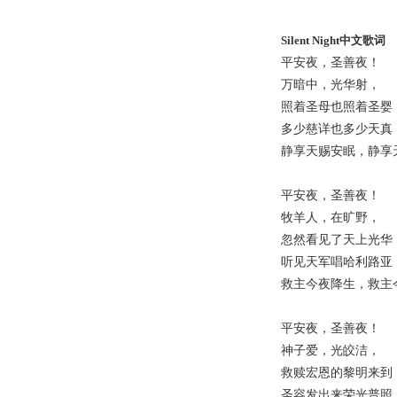
Silent Night中文歌词
平安夜，圣善夜！
万暗中，光华射，
照着圣母也照着圣婴
多少慈详也多少天真
静享天赐安眠，静享
平安夜，圣善夜！
牧羊人，在旷野，
忽然看见了天上光华
听见天军唱哈利路亚
救主今夜降生，救主
平安夜，圣善夜！
神子爱，光皎洁，
救赎宏恩的黎明来到
圣容发出来荣光普照