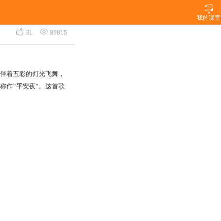

我的课室


31
89815
伴着五彩的灯光飞舞，
”称作“平安夜”。这首歌