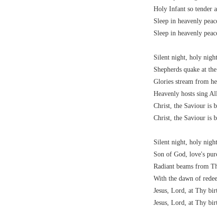
Holy Infant so tender 
Sleep in heavenly peac
Sleep in heavenly peac
Silent night, holy nigh
Shepherds quake at the
Glories stream from he
Heavenly hosts sing All
Christ, the Saviour is 
Christ, the Saviour is 
Silent night, holy nigh
Son of God, love's pure
Radiant beams from Th
With the dawn of rede
Jesus, Lord, at Thy bir
Jesus, Lord, at Thy bir