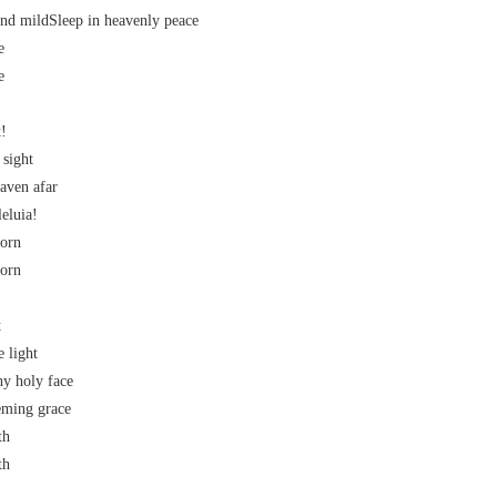
and mildSleep in heavenly peace
e
e
t!
 sight
aven afar
eluia!
born
born
t
 light
y holy face
eming grace
th
th