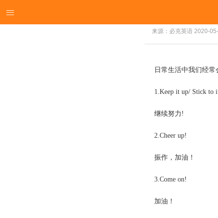

来源：必克英语
2020-05
日常生活中我们经常
1.Keep it up/ Stick to i
继续努力
!
2.Cheer up!
振作，加油！
3.Come on!
加油！