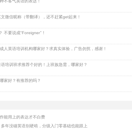
种不客气英语的表达！
英文微信昵称（带翻译），还不赶紧get起来！
不要说成“Foreigner”！
成人英语培训机构哪家好？求真实体验，广告勿扰，感谢！
语口语培训班求推荐个好的！上班族急需，哪家好？
哪家好？有推荐的吗？
作能用上的表达才不白费
？】多年没碰英语别硬啃，分级入门零基础也能跟上