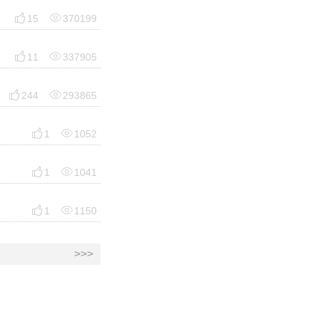


15
370199


11
337905


244
293865


1
1052


1
1041


1
1150
>>>