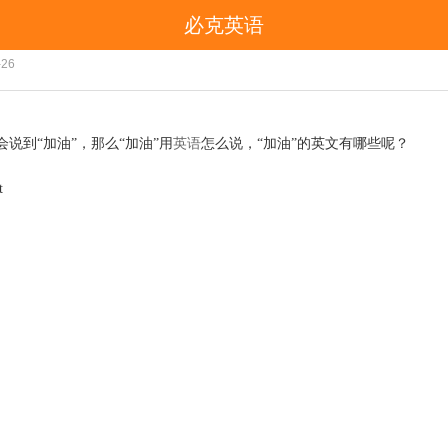
必克英语
“加油”用英语怎么说，“加油”的各种英文！
-26
英语
会说到
“加油”，那么“加油”用
怎么说，“加油”的英文有哪些呢？
t