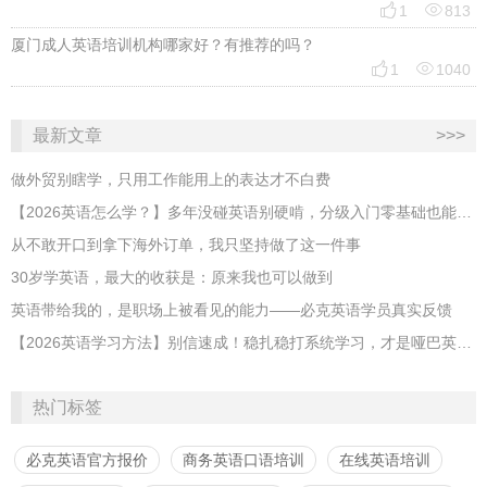


1
813
厦门成人英语培训机构哪家好？有推荐的吗？


1
1040
最新文章
>>>
做外贸别瞎学，只用工作能用上的表达才不白费
【2026英语怎么学？】多年没碰英语别硬啃，分级入门零基础也能跟上
从不敢开口到拿下海外订单，我只坚持做了这一件事
30岁学英语，最大的收获是：原来我也可以做到
英语带给我的，是职场上被看见的能力——必克英语学员真实反馈
【2026英语学习方法】别信速成！稳扎稳打系统学习，才是哑巴英语解药
热门标签
必克英语官方报价
商务英语口语培训
在线英语培训