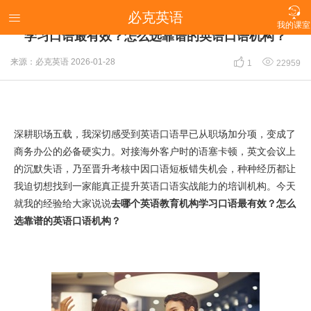

必克英语
【2026年我的英语学习经历】去哪个英语教育机构

我的课室
学习口语最有效？怎么选靠谱的英语口语机构？


来源：必克英语
2026-01-28
1
22959
深耕职场五载，我深切感受到英语口语早已从职场加分项，变成了
商务办公的必备硬实力。对接海外客户时的语塞卡顿，英文会议上
的沉默失语，乃至晋升考核中因口语短板错失机会，种种经历都让
我迫切想找到一家能真正提升英语口语实战能力的培训机构。今天
就我的经验给大家说说
去哪个英语教育机构学习口语最有效？怎么
选靠谱的英语口语机构？