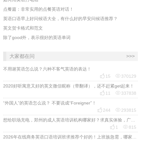
点餐篇：非常实用的点餐英语对话！
英语口语早上好问候语大全，有什么好的早安问候语推荐？
英文贺卡格式和范文
除了good外，表示很好的英语单词
大家都在问
>>>
不用谢英语怎么说？六种不客气英语的表达！


15
370129
2020好听寓意又好的英文微信昵称（带翻译），还不赶紧get起来！


11
337838
“外国人”的英语怎么说？ 不要说成“Foreigner”！


244
293815
想给职场充电，郑州的成人英语培训机构哪家好？求真实体验，广告勿扰，感谢！


1
815
2026年在线商务英语口语培训班求推荐个好的！上班族急需，哪家好？