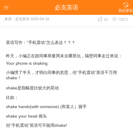

必克英语
英语写作：“手机震动”怎么表达？？？

我的课室


来源：必克英语
2020-04-16
10
75871
英语写作：“手机震动”怎么表达？？？
昨天，小编正在跟同事商量周末去哪里玩，隔壁同事走过来说：
Your phone is shaking.
小编愣了半天，才明白同事的意思，但“手机震动”英语千万用
shake！
shake是指幅度比较大的晃动
比如：
shake hands(with someone) (和某人）握手
shake your head 摇头
但“手机震动”英语可不能用shake!