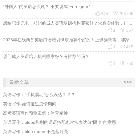
“外国人”的英语怎么说？ 不要说成“Foreigner”！


244
293706
想给职场充电，郑州的成人英语培训机构哪家好？求真实体验，广告勿扰，感谢！


1
367
2026年在线商务英语口语培训班求推荐个好的！上班族急需，哪家好？


1
415
厦门成人英语培训机构哪家好？有推荐的吗？


1
750
最新文章
>>>
英语写作：“手机震动”怎么表达？？？
英语写作-如何度过疫情期间
高考英语写作预测案例：体育精神
英语写作：blood和别的词语搭配也常常表达偏“阴冷”的意思
英语写作：blue moon 不是蓝月亮