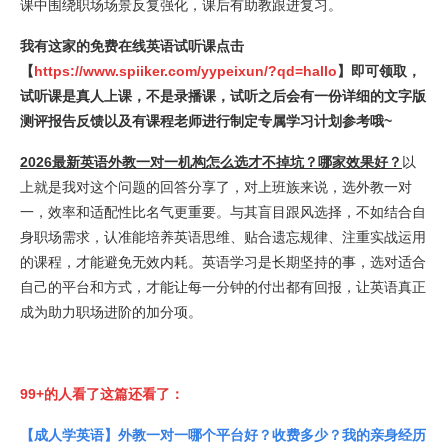
课中围绕职场场景反复强化，课后有助教跟进复习。
我有这家的免费在线英语试听课点击
【
https://www.spiiker.com/yypeixun/?qd=hallo
】即可领取，
试听课是真人上课，不是录播课，试听之后会有一份详细的文字版
测评报告反馈以及有课程老师进行制定专属学习计划参考哦~
2026最新英语外教一对一机构怎么选才不掉坑？哪家效果好？
以
上就是我对这个问题的回答分享了，对上班族来说，选外教一对
一，效率和适配性比名气更重要。与其盲目跟风选择，不如结合自
身职场需求，认准能培养英语思维、贴合遗忘规律、注重实战运用
的课程，才能避免无效内耗。英语学习是长期坚持的事，选对适合
自己的平台和方式，才能让每一分钟的付出都有回报，让英语真正
成为助力职场进阶的加分项。
99+的人看了这篇还看了：
【成人学英语】外教一对一哪个平台好？收费多少？我的亲身经历