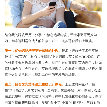
结合我的踩坑经历，分享3个核心选课建议，帮大家避开无效学
习，精准选到适合成人的外教一对一，尤其适合我们上班族。
第一，优先选能培养英语思维的外教。
很多上班族学了多年英语，
还是“中式英语”，核心是没摆脱“中文翻译→英文输出”的模式。好
的外教不会只教单词句型，会用提问引导你直接用英语思考，比如
聊职场会议，会引导你用英语梳理观点，而非逐句翻译，这样才能
真正做到灵活运用，应对工作中的突发沟通场景。
第二，贴合艾宾浩斯遗忘曲线设计课程。
上班族时间紧张，最
怕“学了就忘”，周末学完周一全清零。优质外教一对一课程，会遵
循遗忘规律，课前推送预习资料，课中反复强化核心知识点，课后
有复习提醒和巩固练习，形成“预习-学习-复习”的闭环，帮我们高