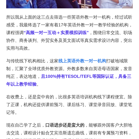
所以我从上面的这三点去筛选一些英语外教一对一机构，经过试听
感受，我最终选了一家有着17年英语外教一对一教学经验的机构，
课程强调
“高频一对一互动＋实景模拟训练”
，围绕日常交流、职场
协作、商务谈判、外贸实务及英文面试等真实需求设计内容，突出
实用与高效。
与传统线下机构相比，这家
线上英语外教一对一机构
打破地域限
制，汇聚了全球优质外教资源。外教多数来自英语母语国家，发音
纯正，表达地道，
且100%持有TESOL/TEFL等国际认证，具备三
年以上教学经验
。
在收费上，还是蛮中肯的，比很多英语培训机构线下课程便宜。除
了正课，机构还提供课前预习、课后练习、课堂录音回放、课堂笔
记等。
现在自己学了之后，
口语进步还是蛮大的
，能够跟外国客户大胆地
去交流，课程设计贴合艾宾浩斯遗忘曲线，课前有专属预习资料，