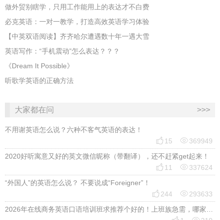
做外贸别瞎学，只用工作能用上的表达才不白费
必克英语：一对一教学，打造高效英语学习体验
【中英双语阅读】齐齐哈尔遭遇数十年一遇大雪
英语写作：“手机震动”怎么表达？？？
《Dream It Possible》
听歌学英语的正确方法
大家都在问
>>>
不用谢英语怎么说？六种不客气英语的表达！


15
369949
2020好听寓意又好的英文微信昵称（带翻译），还不赶紧get起来！


11
337624
“外国人”的英语怎么说？ 不要说成“Foreigner”！


244
293633
2026年在线商务英语口语培训班求推荐个好的！上班族急需，哪家好？