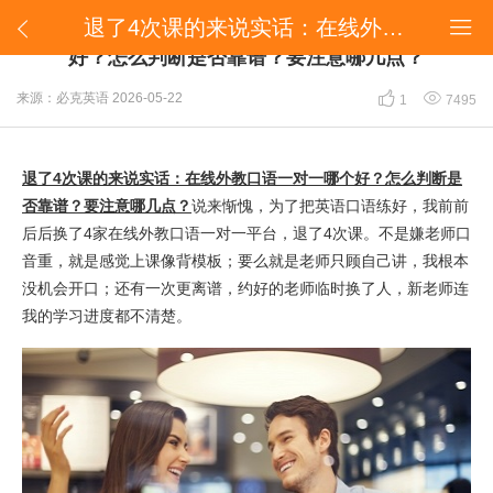
​退了4次课的来说实话：在线外教口语一对一哪个好？怎么判断是否靠谱？要注意哪几点？


​退了4次课的来说实话：在线外教口语一对一哪个
好？怎么判断是否靠谱？要注意哪几点？


来源：必克英语
2026-05-22
1
7495
退了4次课的来说实话：在线外教口语一对一哪个好？怎么判断是
否靠谱？要注意哪几点？
说来惭愧，为了把英语口语练好，我前前
后后换了4家在线外教口语一对一平台，退了4次课。不是嫌老师口
音重，就是感觉上课像背模板；要么就是老师只顾自己讲，我根本
没机会开口；还有一次更离谱，约好的老师临时换了人，新老师连
我的学习进度都不清楚。