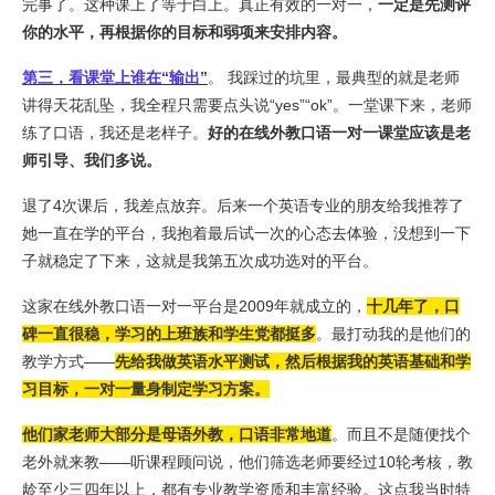
完事了。这种课上了等于白上。真正有效的一对一，
一定是先测评
你的水平，再根据你的目标和弱项来安排内容。
第
三，看课堂上谁在“输出”
。 我踩过的坑里，最典型的就是老师
讲得天花乱坠，我全程只需要点头说“yes”“ok”。一堂课下来，老师
练了口语，我还是老样子。
好的在线外教口语一对一课堂应该是老
师引导、我们多说。
退了4次课后，我差点放弃。后来一个英语专业的朋友给我推荐了
她一直在学的平台，我抱着最后试一次的心态去体验，没想到一下
子就稳定了下来，这就是我第五次成功选对的平台。
这家在线外教口语一对一平台是2009年就成立的，
十几年了，口
碑一直很稳，学习的上班族和学生党都挺多
。最打动我的是他们的
教学方式——
先给我做英语水平测试，然后根据我的英语基础和学
习目标，一对一量身制定学习方案。
他们家老师大部分是母语外教，口语非常地道
。而且不是随便找个
老外就来教——听课程顾问说，他们筛选老师要经过10轮考核，教
龄至少三四年以上，都有专业教学资质和丰富经验。这点我当时特