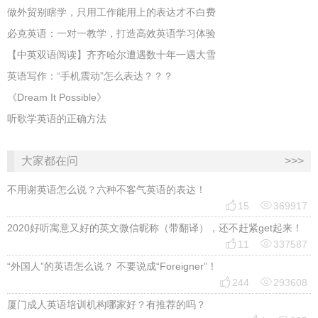
做外贸别瞎学，只用工作能用上的表达才不白费
必克英语：一对一教学，打造高效英语学习体验
【中英双语阅读】齐齐哈尔遭遇数十年一遇大雪
英语写作：“手机震动”怎么表达？？？
《Dream It Possible》
听歌学英语的正确方法
大家都在问
>>>
不用谢英语怎么说？六种不客气英语的表达！


15
369917
2020好听寓意又好的英文微信昵称（带翻译），还不赶紧get起来！


11
337587
“外国人”的英语怎么说？ 不要说成“Foreigner”！


244
293608
厦门成人英语培训机构哪家好？有推荐的吗？