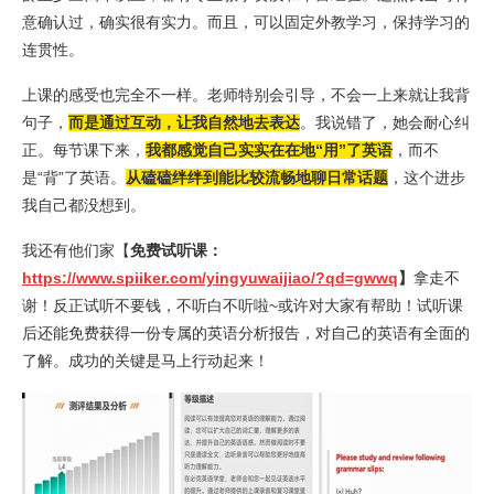
意确认过，确实很有实力。而且，可以固定外教学习，保持学习的
连贯性。
上课的感受也完全不一样。老师特别会引导，不会一上来就让我背
句子，
而是通过互动，让我自然地去表达
。我说错了，她会耐心纠
正。每节课下来，
我都感觉自己实实在在地“用”了英语
，而不
是“背”了英语。
从磕磕绊绊到能比较流畅地聊日常话题
，这个进步
我自己都没想到。
我还有他们家【
免费试听课：
https://www.spiiker.com/yingyuwaijiao/?qd=gwwq
】
拿走不
谢！反正试听不要钱，不听白不听啦~或许对大家有帮助！试听课
后还能免费获得一份专属的英语分析报告，对自己的英语有全面的
了解。成功的关键是马上行动起来！