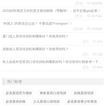


15
369890
2020好听寓意又好的英文微信昵称（带翻译），还不赶紧get起来！


11
337561
“外国人”的英语怎么说？ 不要说成“Foreigner”！


244
293588
厦门成人英语培训机构哪家好？有推荐的吗？


1
241
成都成人英语培训机构哪家好？有推荐的吗？


1
725
有人知道外贸英语口语培训机构哪家好吗？有没有排行榜参考一下？最好说下费用


1
849
热门标签
必克英语官方报价
商务英语口语培训
在线英语培训
必克英语价格
少儿英语口语培训
必克英语青少年英语