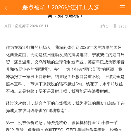
差点被坑！2026浙江打工人选成人英语在线口语培训，如何避坑？


差点被坑！2026浙江打工人选成人英语在线口语培
训，如何避坑？


来源：必克英语
2026-06-11
1
9352
作为在浙江打拼的职场人，我深刻体会到2026年这里浓厚的国际
化商业氛围。无论是杭州蓬勃发展的跨境电商、宁波繁忙的港口外
贸，还是温州、义乌等地的全球化制造产业，英语早已成为职场晋
升和拓展业务的“硬通货”。去年，为了打破“哑巴英语”的瓶颈，我
冲动报了一家线上口语班。结果呢？外教口音重不说，上课完全是
照本宣科，一节课下来我说的话不超过5句。钱花了，水平却纹丝
不动。真是好险！要不是及时止损，我可能还在浪费时间。
经过这次教训，结合当下的市场需求，我为浙江的朋友们总结了选
择成人在线口语培训的“避坑指南”：
第一，别被低价迷惑，师资是核心。很多机构打着“几十块一节
课”的旗号，但老师是否有TESOL/TEFL等国际教学资质、经验是