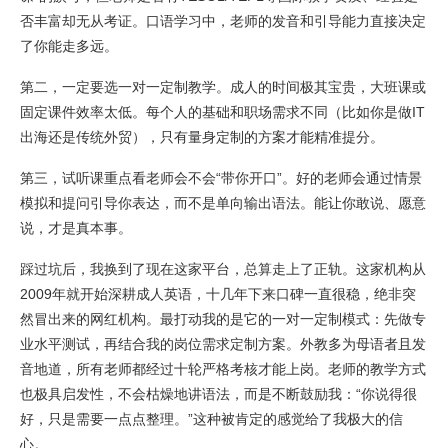
否丰富却无从考证。口语学习中，老师的发音和引导能力直接决定
了你能走多远。
第二，一定要选一对一定制教学。成人的时间极其宝贵，大班课或
固定课件效率太低。每个人的基础和职场需求不同（比如你是做IT
出海还是传统外贸），只有量身定制的方案才能精准提分。
第三，试听课重点看老师会不会“带你开口”。好的老师会通过情景
模拟和提问引导你表达，而不是单向输出语法。能让你敢说、愿意
说，才是真本事。
踩过坑后，我换到了现在这家平台，总算走上了正轨。这家机构从
2009年就开始深耕成人英语，十几年下来口碑一直很稳，绝非突
然冒出来的网红机构。最打动我的是它的一对一定制模式：先做专
业水平测试，再结合我的岗位需求定制方案。外教多为母语者且发
音地道，所有老师都经过十轮严格考核才能上岗。老师的教学方式
也极具启发性，不会枯燥地讲语法，而是不断鼓励我：“你说得很
好，只是需要一点点整理。”这种被肯定的感觉给了我极大的信
心。