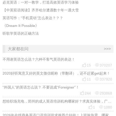
必克英语：一对一教学，打造高效英语学习体验
【中英双语阅读】齐齐哈尔遭遇数十年一遇大雪
英语写作：“手机震动”怎么表达？？？
《Dream It Possible》
听歌学英语的正确方法
大家都在问
>>>
不用谢英语怎么说？六种不客气英语的表达！


15
370207
2020好听寓意又好的英文微信昵称（带翻译），还不赶紧get起来！


11
337920
“外国人”的英语怎么说？ 不要说成“Foreigner”！


244
293868
想给职场充电，郑州的成人英语培训机构哪家好？求真实体验，广告勿扰，感谢！


1
1080
2026年在线商务英语口语培训班求推荐个好的！上班族急需，哪家好？