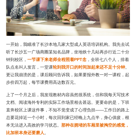
一开始，我瞄准了长沙本地几家大型成人英语培训机构。我先去试
听了长沙五一广场商圈某知名品牌，坐地铁十几站再步行近二十分
钟到校区，
一节课下来老师全程照着PPT念
，全班七八个人，排着
队点名叫人发言，一堂课
轮到我开口的时间加起来还不足十分钟
。
更让我崩溃的是，课后顾问告诉我，如果要报外教一对一课程，起
步价四万起，每节课费用高达数百元。
上了一个月之后，我发现教材内容虽然很系统，但和我每天写技术
文档、阅读海外专利的实际工作场景相去甚远。更要命的是，下班
直奔校区上课这件事，不知不觉变成了心理负担——工作日的路上
总要花掉近一个小时，每次回到家已经晚上九点半，身心俱疲，根
本无法进入高效的学习状态。
那种在拥堵的车厢里被掏空的感觉，
比加班本身还要磨人
。