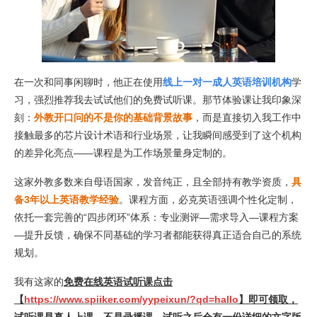
在一次和同事闲聊时，他正在使用
线上一对一成人英语培训机构
学
习，强烈推荐我去试试他们的免费试听课。那节体验课让我印象深
刻：
外教开口问的不是你的基础背景故事
，而是直接切入我工作中
接触最多的芯片设计术语和行业场景，让我瞬间感受到了这个机构
的差异化亮点——课程是为工作场景量身定制的。
这家外教多数来自母语国家，发音纯正，且全部持有教学资质，
具
备3年以上英语教学经验
。课程方面，必克英语强调个性化定制，
依托一套完善的“四步闭环”体系：专业测评—需求导入—课程方案
—提升反馈，确保不同基础的学习者都能获得真正适合自己的系统
规划。
我有这家的
免费在线英语试听课点击
【
https://www.spiiker.com/yypeixun/?qd=hallo
】即可领取，