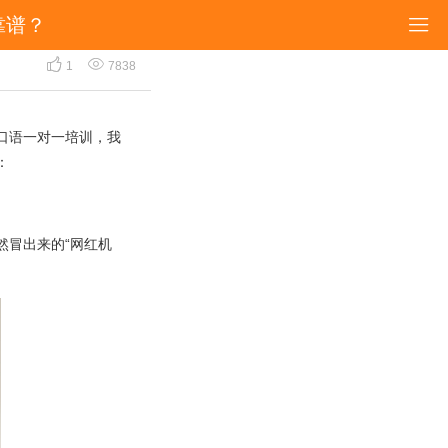
靠谱？

谱？


1
7838
口语一对一培训，我
：
然冒出来的“网红机