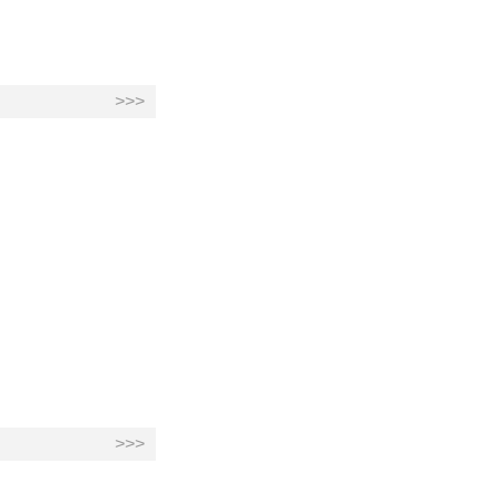
>>>
>>>