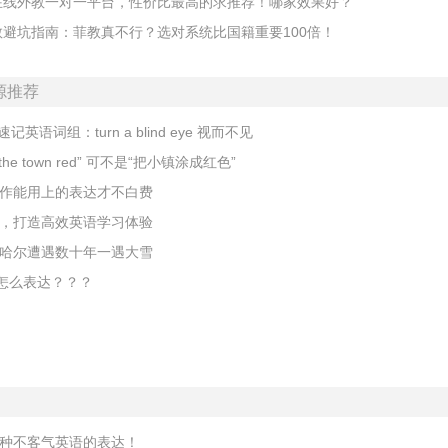
年在线外教一对一平台，性价比最高的求推荐！哪家效果好？
外教避坑指南：菲教真不行？选对系统比国籍重要100倍！
源推荐
英语词组：turn a blind eye 视而不见
the town red” 可不是“把小镇涂成红色”
作能用上的表达才不白费
，打造高效英语学习体验
哈尔遭遇数十年一遇大雪
”怎么表达？？？
种不客气英语的表达！