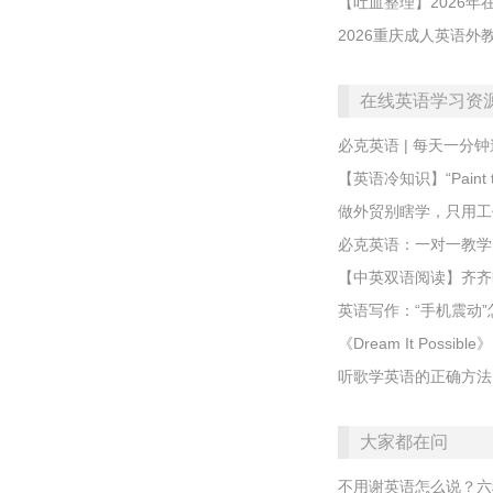
【吐血整理】2026
2026重庆成人英语
在线英语学习资
必克英语 | 每天一分钟速记
​【英语冷知识】“Paint 
做外贸别瞎学，只用工
必克英语：一对一教学
【中英双语阅读】齐齐
英语写作：“手机震动
《Dream It Possible》
听歌学英语的正确方法
大家都在问
不用谢英语怎么说？六