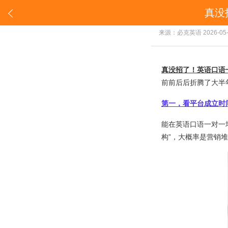
​真

​
来源：必克英语
2026-05
真没招了！英语口语
前前后后折腾了大半
第一，看平台成立时
能在英语口语一对一
构”，大概率是营销