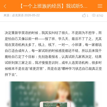
​【一个上班族的经历】我试听5家英语机构后的感受


​【一个上班族的经历】我试听5家英语机构后的感受


来源：必克英语
2026-05-22
1
8742
决定重新学英语的时候，我其实纠结了很久。不是因为不想学，而
是怕自己又像以前一样——报了班、学几天、最后不了了之。尤其
现在英语机构太多了。线上、线下、一对一、小班课，每一家都说
自己适合成年人，每一家试听的时候感觉都还不错。所以后来我干
脆给自己定了个目标：先别急着报名，认真试听几家再决定。结果
试听到第三家之后，我才慢慢意识到，成年人选英语机构，很多时
候根本不是在选“谁更厉害”，而是在选“哪种学习状态自己能真正坚
持下去”。