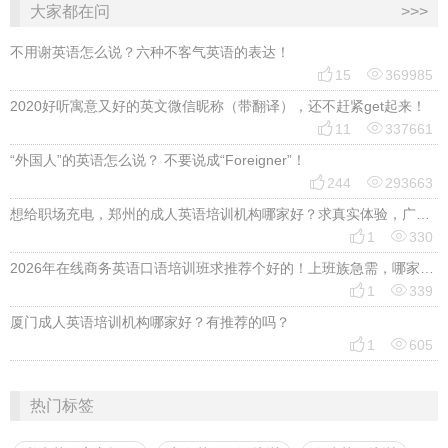
大家都在问
>>>
不用谢英语怎么说？六种不客气英语的表达！


15
369985
2020好听寓意又好的英文微信昵称（带翻译），还不赶紧get起来！


11
337661
“外国人”的英语怎么说？ 不要说成“Foreigner”！


244
293663
想给职场充电，郑州的成人英语培训机构哪家好？求真实体验，广告勿扰，感谢！


1
330
2026年在线商务英语口语培训班求推荐个好的！上班族急需，哪家好？


1
339
厦门成人英语培训机构哪家好？有推荐的吗？


1
605
热门标签