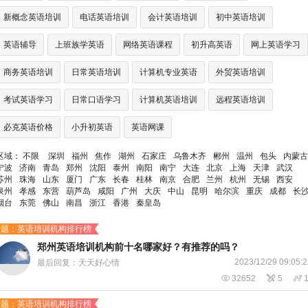
新概念英语培训
电话英语培训
会计英语培训
初中英语培训
英语辅导
上班族学英语
网络英语课程
初升高英语
网上英语学习
商务英语培训
日常英语培训
计算机专业英语
外贸英语培训
考试英语学习
日常口语学习
计算机英语培训
远程英语培训
必克英语价格
小升初英语
英语网课
区域：
不限
深圳
福州
焦作
湖州
石家庄
乌鲁木齐
郴州
温州
包头
内蒙古
宁波
济南
青岛
郑州
沈阳
泰州
南阳
南宁
大连
北京
上海
天津
武汉
苏州
珠海
山东
厦门
广东
长春
桂林
南京
合肥
兰州
杭州
无锡
西安
泉州
孝感
东营
葫芦岛
咸阳
广州
大庆
中山
昆明
哈尔滨
重庆
成都
长
烟台
东莞
佛山
南昌
浙江
香港
秦皇岛
话题：英语培训机构排行榜
​郑州英语培训机构前十名哪家好？有推荐的吗？
2023/12/29 09:05:
最后回复：天天好心情

32652

5

话题：英语培训机构排行榜