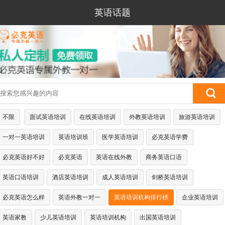
英语话题
不限
面试英语培训
在线英语培训
外教英语培训
旅游英语培训
一对一英语培训
英语培训班
医学英语培训
必克英语学费
必克英语好不好
必克英语
英语在线外教
商务英语口语
英语口语培训
酒店英语培训
成人英语培训
剑桥英语培训
必克英语怎么样
英语外教一对一
英语培训机构排行榜
企业英语培训
英语家教
少儿英语培训
英语培训机构
出国英语培训