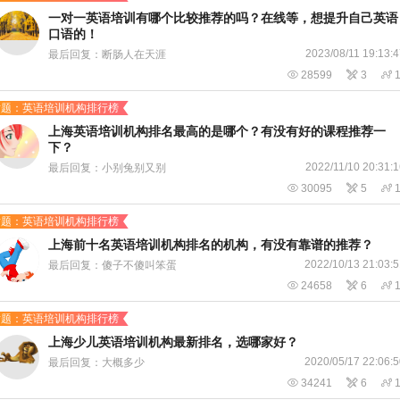
一对一英语培训有哪个比较推荐的吗？在线等，想提升自己英语
口语的！
2023/08/11 19:13:
最后回复：断肠人在天涯

28599

3

话题：英语培训机构排行榜
上海英语培训机构排名最高的是哪个？有没有好的课程推荐一
下？
2022/11/10 20:31:
最后回复：小别兔别又别

30095

5

话题：英语培训机构排行榜
上海前十名英语培训机构排名的机构，有没有靠谱的推荐？
2022/10/13 21:03:
最后回复：傻子不傻叫笨蛋

24658

6

话题：英语培训机构排行榜
上海少儿英语培训机构最新排名，选哪家好？
2020/05/17 22:06:
最后回复：大概多少

34241

6
