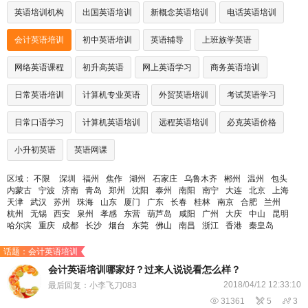
英语培训机构
出国英语培训
新概念英语培训
电话英语培训
会计英语培训
初中英语培训
英语辅导
上班族学英语
网络英语课程
初升高英语
网上英语学习
商务英语培训
日常英语培训
计算机专业英语
外贸英语培训
考试英语学习
日常口语学习
计算机英语培训
远程英语培训
必克英语价格
小升初英语
英语网课
区域：
不限
深圳
福州
焦作
湖州
石家庄
乌鲁木齐
郴州
温州
包头
内蒙古
宁波
济南
青岛
郑州
沈阳
泰州
南阳
南宁
大连
北京
上海
天津
武汉
苏州
珠海
山东
厦门
广东
长春
桂林
南京
合肥
兰州
杭州
无锡
西安
泉州
孝感
东营
葫芦岛
咸阳
广州
大庆
中山
昆明
哈尔滨
重庆
成都
长沙
烟台
东莞
佛山
南昌
浙江
香港
秦皇岛
话题：会计英语培训
会计英语培训哪家好？过来人说说看怎么样？
2018/04/12 12:33:10
最后回复：小李飞刀083

31361

5

3