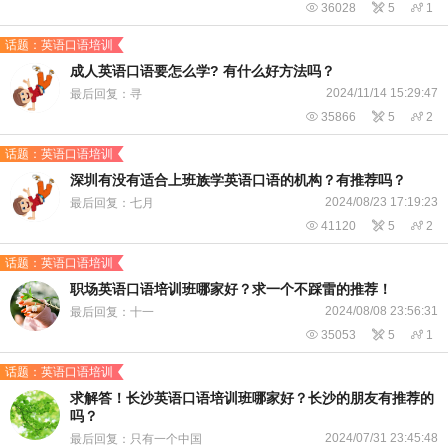

36028

5

1
话题：英语口语培训
成人英语口语要怎么学? 有什么好方法吗？
2024/11/14 15:29:47
最后回复：寻

35866

5

2
话题：英语口语培训
深圳有没有适合上班族学英语口语的机构？有推荐吗？
2024/08/23 17:19:23
最后回复：七月

41120

5

2
话题：英语口语培训
​职场英语口语培训班哪家好？求一个不踩雷的推荐！
2024/08/08 23:56:31
最后回复：十一

35053

5

1
话题：英语口语培训
求解答！长沙英语口语培训班哪家好？长沙的朋友有推荐的
吗？
2024/07/31 23:45:48
最后回复：只有一个中国