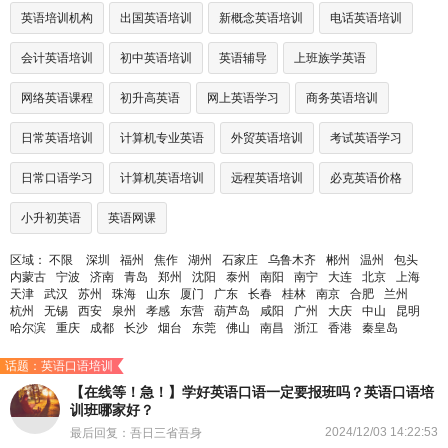
英语培训机构
出国英语培训
新概念英语培训
电话英语培训
会计英语培训
初中英语培训
英语辅导
上班族学英语
网络英语课程
初升高英语
网上英语学习
商务英语培训
日常英语培训
计算机专业英语
外贸英语培训
考试英语学习
日常口语学习
计算机英语培训
远程英语培训
必克英语价格
小升初英语
英语网课
区域：
不限
深圳
福州
焦作
湖州
石家庄
乌鲁木齐
郴州
温州
包头
内蒙古
宁波
济南
青岛
郑州
沈阳
泰州
南阳
南宁
大连
北京
上海
天津
武汉
苏州
珠海
山东
厦门
广东
长春
桂林
南京
合肥
兰州
杭州
无锡
西安
泉州
孝感
东营
葫芦岛
咸阳
广州
大庆
中山
昆明
哈尔滨
重庆
成都
长沙
烟台
东莞
佛山
南昌
浙江
香港
秦皇岛
话题：英语口语培训
【在线等！急！】学好英语口语一定要报班吗？英语口语培
训班哪家好？
2024/12/03 14:22:53
最后回复：吾日三省吾身