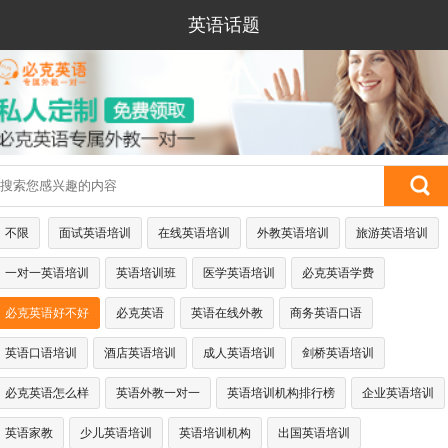
英语话题
不限
面试英语培训
在线英语培训
外教英语培训
旅游英语培训
一对一英语培训
英语培训班
医学英语培训
必克英语学费
必克英语好不好
必克英语
英语在线外教
商务英语口语
英语口语培训
酒店英语培训
成人英语培训
剑桥英语培训
必克英语怎么样
英语外教一对一
英语培训机构排行榜
企业英语培训
英语家教
少儿英语培训
英语培训机构
出国英语培训