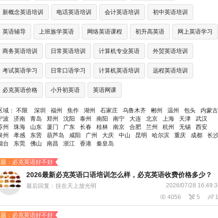
新概念英语培训
电话英语培训
会计英语培训
初中英语培训
英语辅导
上班族学英语
网络英语课程
初升高英语
网上英语学习
商务英语培训
日常英语培训
计算机专业英语
外贸英语培训
考试英语学习
日常口语学习
计算机英语培训
远程英语培训
必克英语价格
小升初英语
英语网课
区域：
不限
深圳
福州
焦作
湖州
石家庄
乌鲁木齐
郴州
温州
包头
内蒙古
宁波
济南
青岛
郑州
沈阳
泰州
南阳
南宁
大连
北京
上海
天津
武汉
苏州
珠海
山东
厦门
广东
长春
桂林
南京
合肥
兰州
杭州
无锡
西安
泉州
孝感
东营
葫芦岛
咸阳
广州
大庆
中山
昆明
哈尔滨
重庆
成都
长
烟台
东莞
佛山
南昌
浙江
香港
秦皇岛
话题：必克英语好不好
2026最新必克英语口语培训怎么样，必克英语收费价格多少？
2026/07/28 16:49:
最后回复：挂在天上放光明

4056

5

话题：必克英语好不好