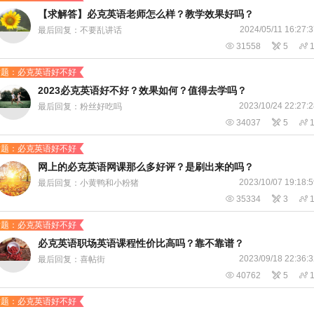
【求解答】必克英语老师怎么样？教学效果好吗？
2024/05/11 16:27:
最后回复：不要乱讲话

31558

5

话题：必克英语好不好
2023必克英语好不好？效果如何？值得去学吗？
2023/10/24 22:27:
最后回复：粉丝好吃吗

34037

5

话题：必克英语好不好
网上的必克英语网课那么多好评？是刷出来的吗？
2023/10/07 19:18:
最后回复：小黄鸭和小粉猪

35334

3

话题：必克英语好不好
必克英语职场英语课程性价比高吗？靠不靠谱？
2023/09/18 22:36:
最后回复：喜帖街

40762

5

话题：必克英语好不好