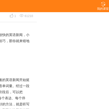

我的课室


1
61210
较快的英语新闻，小
技巧，那你就来错地
速的英语新闻开始挺
语单词量。经过一段
阶段后，可以把
把每个表达、每个停
好的方法，就是听写