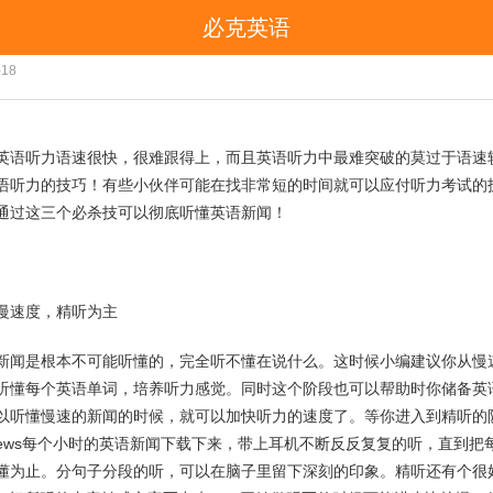
必克英语
【英语听力】教你听懂英语新闻
-18
英语听力语速很快，很难跟得上，而且英语听力中最难突破的莫过于语速
语听力的技巧！有些小伙伴可能在找非常短的时间就可以应付听力考试的
通过这三个必杀技可以彻底听懂英语新闻！
慢速度，精听为主
新闻是根本不可能听懂的，完全听不懂在说什么。这时候小编建议你从慢
听懂每个英语单词，培养听力感觉。同时这个阶段也可以帮助时你储备英
以听懂慢速的新闻的时候，就可以加快听力的速度了。等你进入到精听的
Pnews每个小时的英语新闻下载下来，带上耳机不断反反复复的听，直到
懂为止。分句子分段的听，可以在脑子里留下深刻的印象。精听还有个很