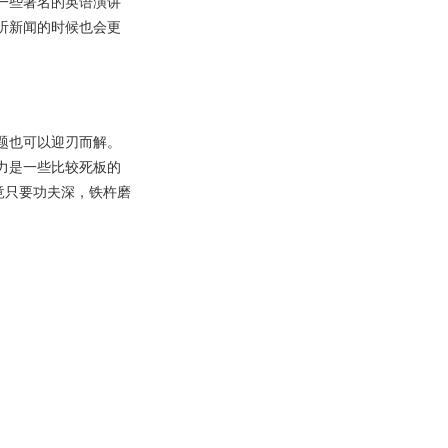
一些著名的英语演讲
听新闻的时候也会更
题也可以迎刃而解。
力是一些比较死板的
竟只要功夫深，铁杵磨