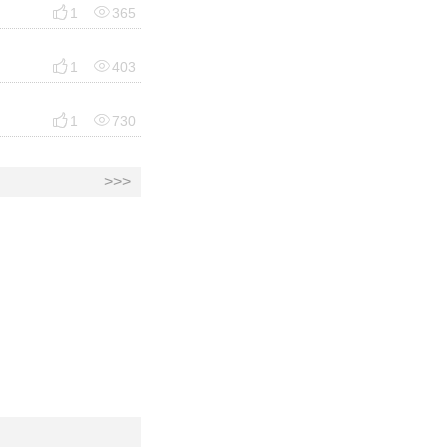


1
365


1
403


1
730
>>>