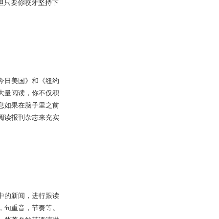
，但只要你咬牙坚持下
荐《今日美国》和《纽约
大量阅读，你不仅积
息如果在脑子里之前
阅读报刊杂志来充实
中的新闻，进行跟读
，句重音，节奏等。