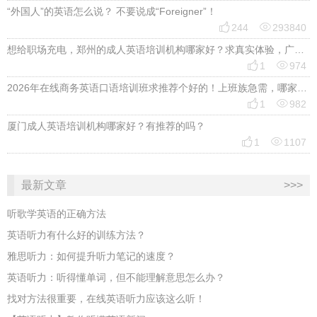
“外国人”的英语怎么说？ 不要说成“Foreigner”！


244
293840
想给职场充电，郑州的成人英语培训机构哪家好？求真实体验，广告勿扰，感谢！


1
974
2026年在线商务英语口语培训班求推荐个好的！上班族急需，哪家好？


1
982
厦门成人英语培训机构哪家好？有推荐的吗？


1
1107
最新文章
>>>
听歌学英语的正确方法
英语听力有什么好的训练方法？
雅思听力：如何提升听力笔记的速度？
英语听力：听得懂单词，但不能理解意思怎么办？
找对方法很重要，在线英语听力应该这么听！