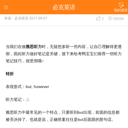

必克英语
雅思听力：如何提升听力笔记的速度？

我的课室


来源：必克英语
2017-09-07
3
69298
当我们在做
雅思听力
时，无疑想多听一些内容，让自己理解得更透
彻，因此听力做好笔记是关键，接下来给考鸭宝宝们推荐一些听力
笔记技巧，很受用哦
~
转折
表现形式：
but, however
听力笔记：△
雅思听力中最常见的一个特点，只要听到
but
出现，前面的信息都
被否决掉了。也就是说，正确答案往往是
but
后面跟的那句话。