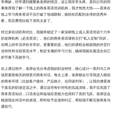
常稀缺，经常遇到频繁换老师的情况，这让我非常头疼。直到公司的同
事推荐我了解一下线上的商务英语培训机构，我才恍然大悟——原来在
线上学习商务英语不仅打破了地域限制，能轻松匹配到全球的优秀外
教，而且费用比线下亲民太多了。
经过多轮试听和对比，我最终锁定了一家深耕线上成人英语培训十六年
的老牌机构（必克英语）。他们的商务英语课程主打“私人定制”培训，
在网上的学员评价非常好。更重要的是，他们的课程会根据我的外贸行
业特性和当前英语水平，制定专属的学习计划，确保我能在最适合自己
的节奏下高效学习。
在上课过程中，老师会充分考虑我的职业特性，精心设计一系列与工作
场景紧密相关的情景式商务对话。每次上课，老师都会引导我进入模拟
的商务环境（比如客户接待、产品推介、合同谈判等），让我仿佛置身
于真实的职场交流之中。通过这些有针对性的实战演练，我不仅巩固了
商务英语知识，口语表达和临场应变能力也得到了质的飞跃。老师还会
根据我在对话中的表现，即时给予反馈和纠正，帮助我不断完善商务沟
通技巧。