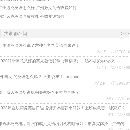
广州必克英语怎么样 广州必克英语收费如何
深圳必克英语收费标准 外教资源如何
大家都在问
>>>
不用谢英语怎么说？六种不客气英语的表达！


15
37001
2020好听寓意又好的英文微信昵称（带翻译），还不赶紧get起来！


11
33769
“外国人”的英语怎么说？ 不要说成“Foreigner”！


244
29368
厦门成人英语培训机构哪家好？有推荐的吗？


1
69
2026年在线商务英语口语培训班求推荐个好的！上班族急需，哪家好？


1
38
想给职场充电，郑州的成人英语培训机构哪家好？求真实体验，广告勿扰，感谢！