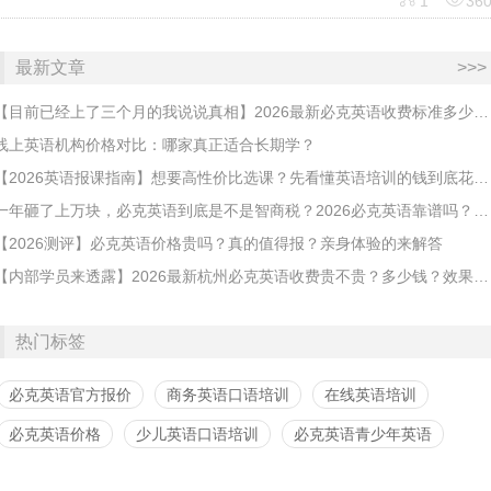


1
36
最新文章
>>>
【目前已经上了三个月的我说说真相】2026最新必克英语收费标准多少？靠谱吗？有坑吗？
线上英语机构价格对比：哪家真正适合长期学？
【2026英语报课指南】想要高性价比选课？先看懂英语培训的钱到底花在哪
​一年砸了上万块，必克英语到底是不是智商税？2026必克英语靠谱吗？有没有效果？
【2026测评】必克英语价格贵吗？真的值得报？亲身体验的来解答
【内部学员来透露】2026最新杭州必克英语收费贵不贵？多少钱？效果怎么样？靠谱吗？
热门标签
必克英语官方报价
商务英语口语培训
在线英语培训
必克英语价格
少儿英语口语培训
必克英语青少年英语