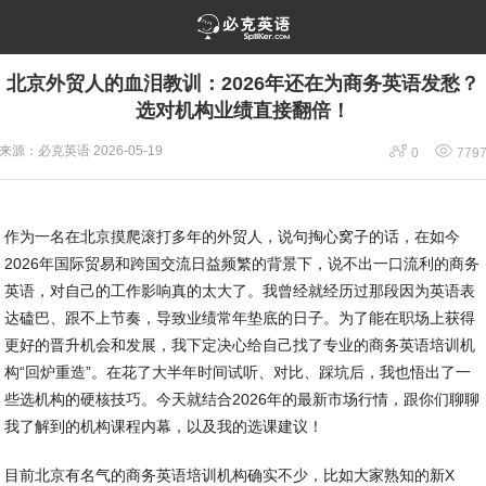
北京外贸人的血泪教训：2026年还在为商务英语发愁？
选对机构业绩直接翻倍！


来源：必克英语
2026-05-19
0
779
作为一名在北京摸爬滚打多年的外贸人，说句掏心窝子的话，在如今
2026年国际贸易和跨国交流日益频繁的背景下，说不出一口流利的商务
英语，对自己的工作影响真的太大了。我曾经就经历过那段因为英语表
达磕巴、跟不上节奏，导致业绩常年垫底的日子。为了能在职场上获得
更好的晋升机会和发展，我下定决心给自己找了专业的商务英语培训机
构“回炉重造”。在花了大半年时间试听、对比、踩坑后，我也悟出了一
些选机构的硬核技巧。今天就结合2026年的最新市场行情，跟你们聊聊
我了解到的机构课程内幕，以及我的选课建议！
目前北京有名气的商务英语培训机构确实不少，比如大家熟知的新X