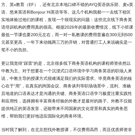
方、英x教育（EF），还有北京本地口碑不错的AYQ英语俱乐部、麦x英
语、悠来英语和Bonjour Hi英语等等。这几个机构我都一一去线下校区
实地体验过他们的课程，发现一个很现实的问题：这些北京线下商务英
语培训机构的费用真的很高。根据2026年的最新收费情况，线下小班课
最低一节课也要200元左右，而一对一私教课的费用普遍在300元到500
元甚至更高，一年下来动辄两三万的开销，对普通打工人来说确实是一
笔不小的负担。
更让我觉得“踩雷”的是，北京很多线下商务英语机构的课程师资依然以
中教为主。对于想要在一个沉浸式口语环境中学习商务英语的职场人来
说，中教主导的授课方式很难满足我们的实际需求。毕竟商务英语的核
心在于“用”，在真实的跨国会议、商务谈判等职场场景中，流利、准确
且地道的口语表达才是沟通的关键。商务英语口语学习极度注重实践性
和应用性，选择拥有丰富商务经验的外教才是最对的路子。外教不仅能
提供纯正的英语发音，还能带来不同国家的文化背景和真实的商务思
维，帮助我们更好地适应国际化的商务环境。
当时我了解到，在北京想找外教授课，不仅费用高昂，而且优质师资非