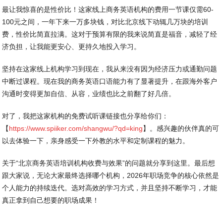
最让我惊喜的是性价比！这家线上商务英语机构的费用一节课仅需60-
100元之间，一年下来一万多块钱，对比北京线下动辄几万块的培训
费，性价比简直拉满。这对于预算有限的我来说简直是福音，减轻了经
济负担，让我能更安心、更持久地投入学习。
坚持在这家线上机构学习到现在，我从来没有因为经济压力或通勤问题
中断过课程。现在我的商务英语口语能力有了显著提升，在跟海外客户
沟通时变得更加自信、从容，业绩也比之前翻了好几倍。
对了，我把这家机构的免费试听课链接也分享给你们：
【
https://www.spiiker.com/shangwu/?qd=king
】。感兴趣的伙伴真的可
以去体验一下，亲身感受一下外教的水平和定制课程的魅力。
关于“北京商务英语培训机构收费与效果”的问题就分享到这里。最后想
跟大家说，无论大家最终选择哪个机构，2026年职场竞争的核心依然是
个人能力的持续迭代。选对高效的学习方式，并且坚持不断学习，才能
真正拿到自己想要的职场成果！